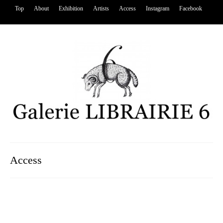
Top
About
Exhibition
Artists
Access
Instagram
Facebook
Access