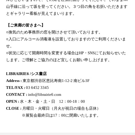
山手線に沿って坂を登ってください。３つ目の角を右折いただきます
とギャラリー看板が見えてまいります。
【ご来廊の皆さまへ】
○換気のため事務所の窓を開けさせて頂いております。
○入口にアルコール消毒液を設置しておりますのでご利用くださいま
せ。
○状況に応じて開廊時間を変更する場合はHP・SNSにてお知らせいた
します。ご理解とご協力のほど宜しくお願い申し上げます。
LIBRAIRIE6 /シス書店
Address :
東京都渋谷区恵比寿南1-12-2 南ビル3F
TEL/FAX :
03 6452 3345
CONTACT :
info@librairie6.com
OPEN :
水・木・金・土・日 12：00‐18：00
CLOSE :
月曜日・火曜日（月火が祝日の場合も店休）
※展覧会最終日は17：00に閉廊いたします。