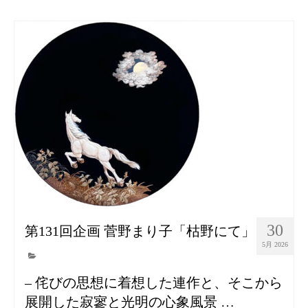
30
第131回企画 菅野まり子「枯野にて」
5月 2026
– 侘びの思想に着想した連作と、そこから
展開した寂寥と光明の心象風景 …