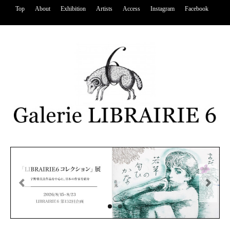
Top
About
Exhibition
Artists
Access
Instagram
Facebook