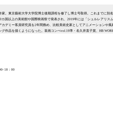
グ作家。東京藝術大学大学院博士後期課程を修了し博士号取得。これまでに別名
0カ国以上の美術館や国際映画祭で発表され、2019年には「シュルレアリス
アカデミー客員研究員を2年間務め、比較美術史家としてアニメーションや風刺
作品を描くようになった。装画コンぺvol.19準・名久井直子賞、HB WORK 
- 18：00
。