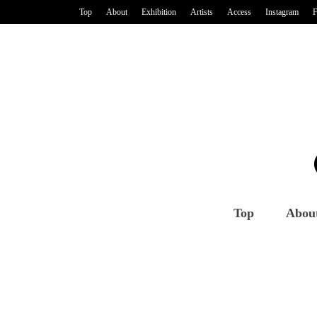
Top
About
Exhibition
Artists
Access
Instagram
F
Top
Abou