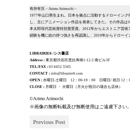
有持有百 – Arimo Arimochi –
1977年山口県生まれ。日本を拠点に活動するドローイン
し、主にアニメーション作品を発表してきた。その作品は3
本太郎現代芸術賞特別賞受賞。2012年からエストニア芸術
経験を機に絵の持つ強さを再認識し、2019年からドローイング
LIBRAIRIE6 /シス書店
Address :
東京都渋谷区恵比寿南1-12-2 南ビル3F
TEL/FAX :
03 6452 3345
CONTACT :
info@librairie6.com
OPEN :
水曜日-土曜日 12：00‐19：00 日曜日/ 祝日 12：00
CLOSE :
月曜日 ・ 火曜日（月火が祝日の場合も店休）
©Arimo Arimochi
※画像の無断転載及び無断使用はご遠慮下さい
Previous Post