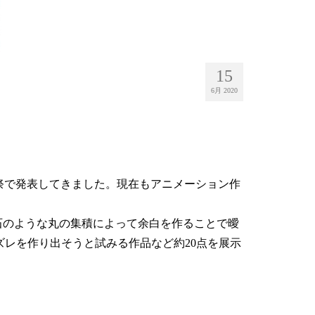
15
6月 2020
祭で発表してきました。現在もアニメーション作
石のような丸の集積によって余白を作ることで曖
存とズレを作り出そうと試みる作品など約20点を展示