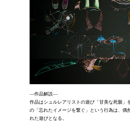
―作品解説―
作品はシュルレアリストの遊び「甘美な死骸」
の「忘れたイメージを繋ぐ」という行為は、偶
れた遊びとなる。