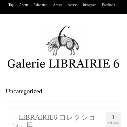
Top
About
Exhibition
Artists
Access
Instagram
Facebook
Uncategorized
「LIBRAIRIE6 コレクショ
1
8月 2026
ン」展