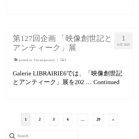
第127回企画 「映像創世記と
1
11月 2025
アンティーク」展
posted in:
Uncategorized
|
0
Galerie LIBRAIRIE6では、「映像創世記
とアンティーク」展を202 …
Continued
投
1
2
3
4
…
29
»
稿
の
Search