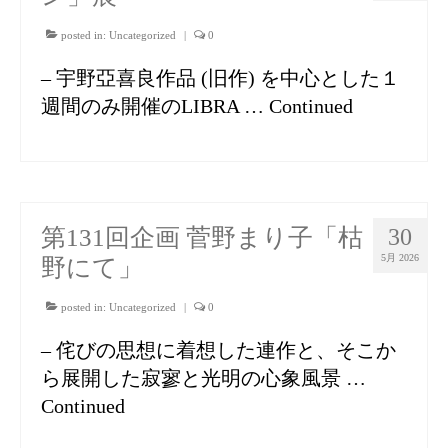
posted in:
Uncategorized
|
0
– 宇野亞喜良作品 (旧作) を中心とした１
週間のみ開催のLIBRA …
Continued
第131回企画 菅野まり子「枯
30
5月 2026
野にて」
posted in:
Uncategorized
|
0
– 侘びの思想に着想した連作と、そこか
ら展開した寂寥と光明の心象風景 …
Continued