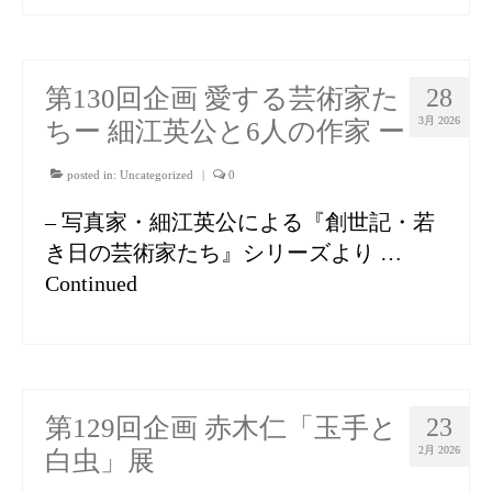
第130回企画 愛する芸術家た
28
3月 2026
ちー 細江英公と6人の作家 ー
posted in:
Uncategorized
|
0
– 写真家・細江英公による『創世記・若
き日の芸術家たち』シリーズより …
Continued
第129回企画 赤木仁「玉手と
23
2月 2026
白虫」展