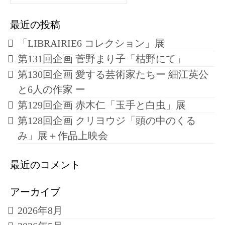
ペ
for:
ー
最近の投稿
ジ
「LIBRAIRIE6 コレクション」展
送
第131回企画 菅野まり子「枯野にて」
り
第130回企画 愛する芸術家たちー 細江英公
と6人の作家 ー
第129回企画 赤木仁「玉手と白虫」展
第128回企画 クリヨウジ「頭の中のくる
み」展＋作品上映会
最近のコメント
アーカイブ
2026年8月