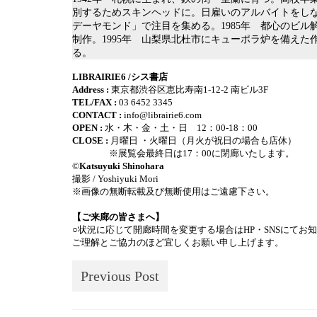
別するためスキンヘッドに。日雇いのアルバイトをしなが
デーヤモンド」で注目を集める。1985年 都心のビ
制作。1995年 山梨県北杜市にキューポラ炉を備え
る。
LIBRAIRIE6 /シス書店
Address :
東京都渋谷区恵比寿南1-12-2 南ビル3F
TEL/FAX :
03 6452 3345
CONTACT :
info@librairie6.com
OPEN :
水・木・金・土・日 12：00‐18：00
CLOSE :
月曜日 ・火曜日（月火が祝日の場合も店休）
※展覧会最終日は17：00に閉廊いたします。
©
Katsuyuki Shinohara
撮影 / Yoshiyuki Mori
※画像の無断転載及び無断使用はご遠慮下さい。
【ご来廊の皆さまへ】
○状況に応じて開廊時間を変更する場合はHP・SNSにてお
ご理解とご協力のほど宜しくお願い申し上げます。
Previous Post