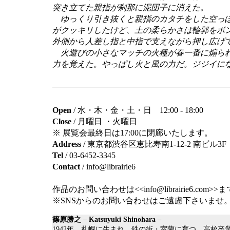
突き立てた親指が刹那に泥団子に消えた。
ゆっくり引き抜くと親指のカタチをした空っぽ
がクッキリしたけど、土の柔らかさは輪郭をボ
外側から人差し指と中指で支えながら押し広げ
火遊びの小さなマッチの火種が春一番に煽られ
力を覚えた。やっぱし火と風の力だ。ジジイにな
Open
/ 水・木・金・土・日 12:00 ‐ 18:00
Close
/ 月曜日 ・火曜日
※ 展覧会最終日は17:00に閉廊いたします。
Address
/ 東京都渋谷区恵比寿南1-12-2 南ビル3F
Tel
/ 03-6452-3345
Contact
/ info@librairie6
作品のお問い合わせは
<<info@librairie6.com>>
ま
※SNSからのお問い合わせはご遠慮下さいませ
篠原勝之 – Katsuyuki Shinohara –
1942年 札幌に生まれ、鉄の街・室蘭に育つ。高校