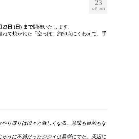
23
12月 2024
月23日 (日) まで
開催いたします。
捏ねて焼かれた「空っぽ」約50点にくわえて、手
なやり取りは段々と激しくなる。意味も目的もな
じゅうに不満だったジジイは暴挙にでた。天辺に