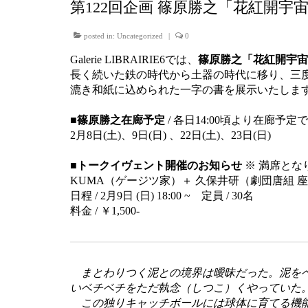
第122回企画 篠原勝之「花紅開宇
posted in:
Uncategorized
|
0
Galerie LIBRAIRIE6では、
篠原勝之「花紅開宇宙
長く続いた鉄の時代から土器の時代に移り、三度
漉き和紙に込められた一字の書を展示いたしま
■
篠原勝之
在廊予定
/ 各日14:00頃より在廊予定
2月8日(土)、9日(日) 、22日(土)、23日(日)
■
トークイヴェント開催のお知らせ
※ 満席とな
KUMA（ゲージツ家）＋ 久保井研（劇団唐組 
日程 / 2月9日 (日) 18:00 ~ 定員 / 30名
料金 / ￥1,500-
まとわりつく泥との境界は曖昧だった。泥を
いベチベチをただ執念（しつこ）くやっていた
この独りキャッチボールには球体に育てる機能