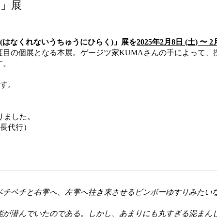
宙」展
(はなくれないうちゅうにひらく)」展を
2025年2月8日 (土) 〜 2
目の個展となる本展。ゲージツ家KUMAさんの手によって、
す。
です。
りました。
座長代行）
ベチベチと右掌へ、左掌へ往き来させるビンボーゆすりみたい
。
が潜んでいたのである。しかし、あまりにも丸すぎる泥まん