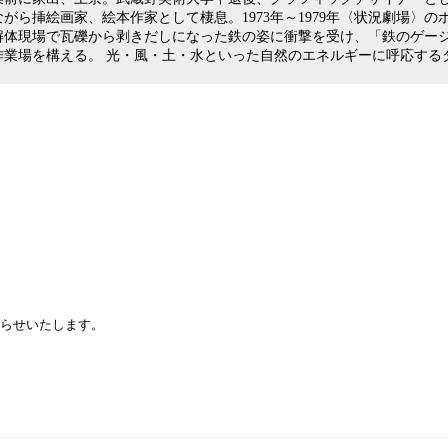
ら挿絵画家、絵本作家として棲息。1973年～1979年〈状況劇場〉の
ル解体現場で瓦礫から剥きだしになった鉄の姿に衝撃を受け、「鉄のゲー
た作業場を構える。 光・風・土・水といった自然のエネルギーに呼応す
知らせいたします。