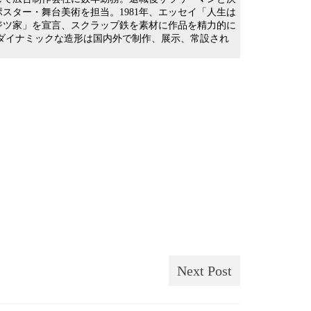
ポスター・舞台美術を担当。1981年、エッセイ「人生は
ジツ家」を宣言、スクラップ鉄を素材に作品を精力的に
るダイナミックな造形は国内外で制作、展示、常設され
Next Post