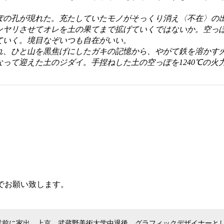
の孔が現れた。充たしていたモノがそっくり消え〈不在〉の
ンヤリさせてオレを土の果てまで拡げていくではないか。空っ
ていく。境目なぞいつも自在がいい。
、ひと山を黒焦げにしたガキの記憶から、やがて鉄を溶かす
って迎えた土のジダイ。手捏ねした土の空っぽを1240℃の火
でお願い致します。
。
卒業前に家出、上京。武蔵野美術大学中退後、グラフィックデザイナーと