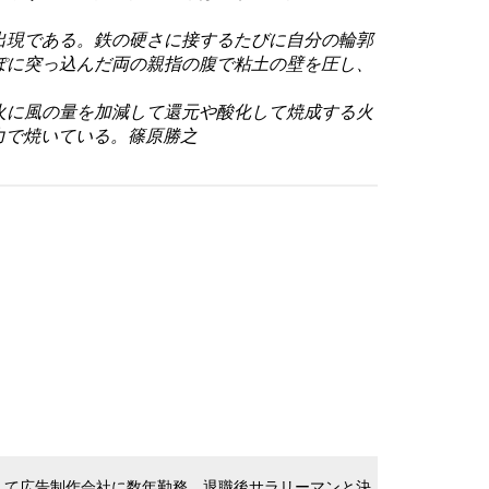
出現である。鉄の硬さに接するたびに自分の輪郭
ぽに突っ込んだ両の親指の腹で粘土の壁を圧し、
火に風の量を加減して還元や酸化して焼成する火
力で焼いている。篠原勝之
して広告制作会社に数年勤務。退職後サラリーマンと決