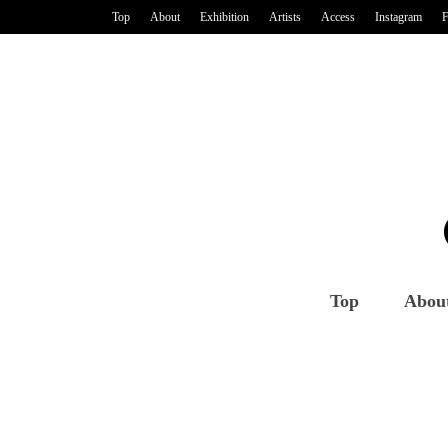
Top
About
Exhibition
Artists
Access
Instagram
F
Top
Abou