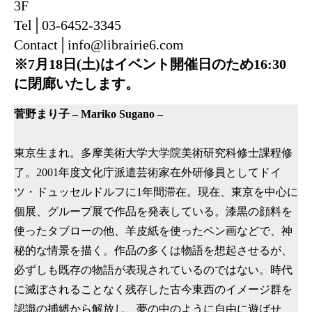
3F
Tel│03-6452-3345
Contact│info@librairie6.com
※7月18日(土)はイベント開催日のため16:30
に閉廊いたします。
菅野まり子 – Mariko Sugano –
東京生まれ。多摩美術大学大学院美術研究科修士課程修
了。2001年度文化庁派遣芸術家在外研修員としてドイ
ツ・ドュッセルドルフに1年間滞在。現在、東京を中心に
個展、グループ展で作品を発表している。漆黒の顔料を
使ったタブローの他、羊皮紙を使ったペン画などで、神
秘的な情景を描く。作品の多くは物語を想起させるが、
必ずしも既存の物語が表現されているのではない。時代
に滅ぼされることなく残存した古今東西のイメージ群を
認識の捕縛から解放し、夢の中のように自由に遊ばせ