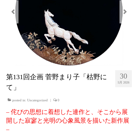
30
第131回企画 菅野まり子「枯野に
5月 2026
て」
posted in:
Uncategorized
|
0
– 侘びの思想に着想した連作と、そこから展
開した寂寥と光明の心象風景を描いた新作展
–