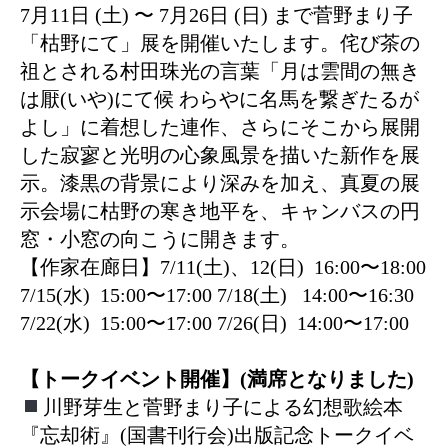
7月11日 (土) 〜 7月26日 (日) まで菅野まり子
「枯野にて」展を開催いたします。侘び茶の
祖とされる村田珠光の言葉「月は雲間の無き
は厭(いや)にて候 わらやに名馬を繋ぎたるが
よし」に着想した連作、さらにそこから展開
した寂寥と光明の心象風景を描いた新作を展
示。漆黒の背景により深みを加え、真夏の展
示会場に枯野の寒き地平を、キャンバスの円
窓・小窓の向こうに開きます。
【作家在廊日】7/11(土)、12(日) 16:00〜18:00
7/15(水) 15:00〜17:00 7/18(土) 14:00〜16:30
7/22(水) 15:00〜17:00 7/26(日) 14:00〜17:00
【トークイベント開催】(満席となりました)
川野芽生と菅野まり子による幻想歌絵本
『忘却術』(国書刊行会)出版記念トークイベ