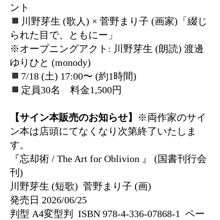
ント
川野芽生 (歌人) × 菅野まり子 (画家)「綴じ
られた目で、ともにー」
※オープニングアクト: 川野芽生 (朗読) 渡邊
ゆりひと (monody)
7/18 (土) 17:00〜 (約1時間)
定員30名 料金1,500円
【サイン本販売のお知らせ】
※両作家のサイ
ン本は店頭にてなくなり次第終了いたしま
す。
『忘却術 / The Art for Oblivion 』 (国書刊行会
刊)
川野芽生 (短歌) 菅野まり子 (画)
発売日 2026/06/25
判型 A4変型判 ISBN 978-4-336-07868-1 ペー