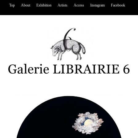
Top
About
Exhibition
Artists
Access
Instagram
Facebook