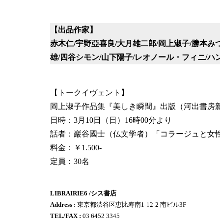
【出品作家】
赤木仁/宇野亞喜良/大月雄二郎/岡上淑子/勝本み
雄/四谷シモン/山下陽子/レオノール・フィニ/ハ
【トークイヴェント】
岡上淑子作品集『美しき瞬間』出版（河出書房
日時：3月10日（日）16時00分より
話者：巖谷國士（仏文学者）「コラージュと女
料金：￥1.500-
定員：30名
LIBRAIRIE6 /シス書店
Address :
東京都渋谷区恵比寿南1-12-2 南ビル3F
TEL/FAX :
03 6452 3345