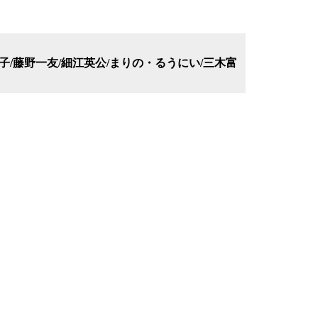
子/藤野一友/細江英公/まりの・るうにい/三木富