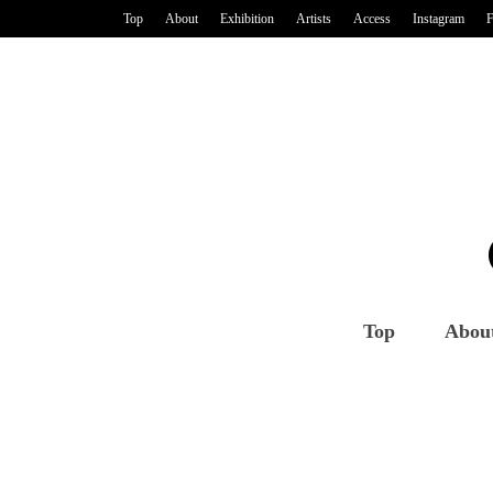
Top
About
Exhibition
Artists
Access
Instagram
F
Top
Abou