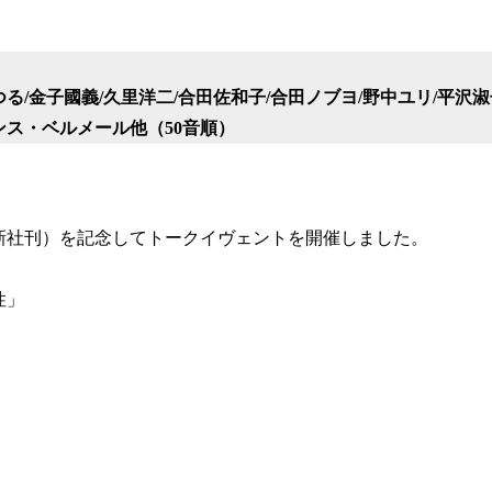
つる/金子國義/久里洋二/合田佐和子/合田ノブヨ/野中ユリ/平沢淑
ンス・ベルメール他（50音順）
新社刊）を記念してトークイヴェントを開催しました。
性」