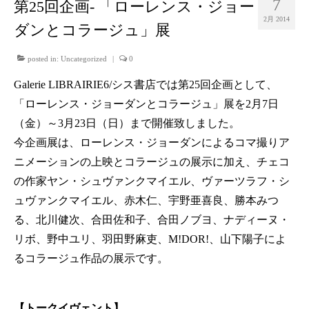
7
第25回企画- 「ローレンス・ジョー
2月 2014
ダンとコラージュ」展
posted in:
Uncategorized
|
0
Galerie LIBRAIRIE6/シス書店では第25回企画として、
「ローレンス・ジョーダンとコラージュ」展を2月7日
（金）～3月23日（日）まで開催致しました。
今企画展は、ローレンス・ジョーダンによるコマ撮りア
ニメーションの上映とコラージュの展示に加え、チェコ
の作家ヤン・シュヴァンクマイエル、ヴァーツラフ・シ
ュヴァンクマイエル、赤木仁、宇野亜喜良、勝本みつ
る、北川健次、合田佐和子、合田ノブヨ、ナディーヌ・
リボ、野中ユリ、羽田野麻吏、M!DOR!、山下陽子によ
るコラージュ作品の展示です。
【トークイヴェント】