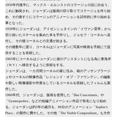
1950年代後半に、マックス・エルンストのコラージュ小説に出会う。
これに触発され、ジョーダンは版画の切り取りでコラージュを作り始
め、その後すぐにコラージュのアニメーションを試作的に作り始める
事となった。
1959年にジョーダンは、アイゼンシュタインの「イヴァン雷帝」から
切り抜いたスチールを集めた本を手作りし、ジョセフ・コーネルへ送
付し、その後コーネルとの文通が始まる。
その後数年に渡り、コーネルはジョーダンに写真や映画を手紙にて提
供することを依頼した。
1965年にコーネルはジョーダンに彼のアシスタントになる為に東海岸
（ＮＹ）へ移住するように依頼をする。
ジョーダンは、一カ月間コーネルの家に住み、箱のアッサンブラージ
ュやコーネルの映像作品「レジェンド・オブ・ファウンテン」の編集
や新しい映像撮影や作業をしているコーネルを収録したフィルムも製
作した。
1960年代、ジョーダンは、版画を使用した「Due Concertants」や
「Gymnopedies」などの短編アニメーション作品で有名になり始め
る。ジョーダンは約5年の歳月を、86分のアニメーション「Sophie’s
Place」の製作に費やした。その他「The Visible Compendium」も大作