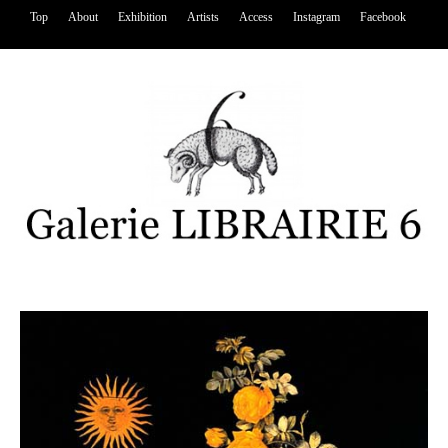
Top
About
Exhibition
Artists
Access
Instagram
Facebook