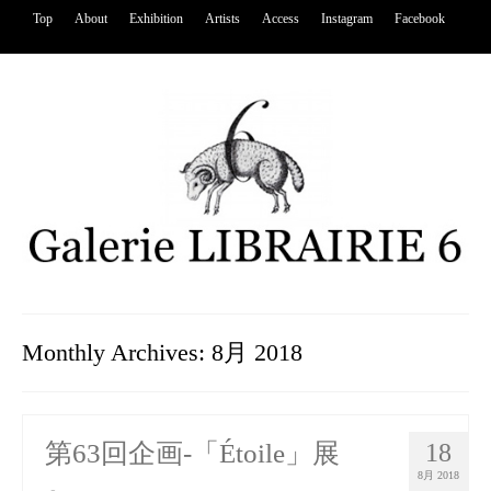
Top
About
Exhibition
Artists
Access
Instagram
Facebook
Monthly Archives: 8月 2018
第63回企画-「Étoile」展
18
8月 2018