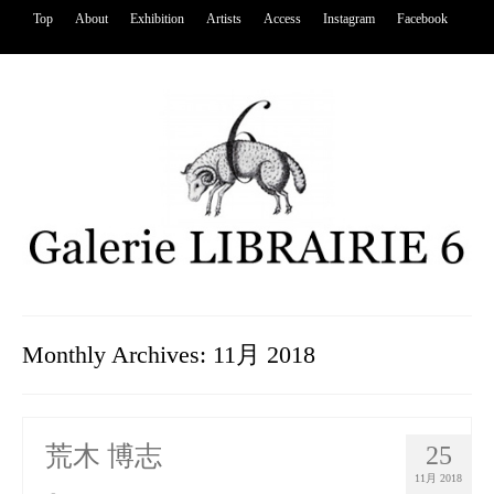
Top
About
Exhibition
Artists
Access
Instagram
Facebook
Monthly Archives: 11月 2018
荒木 博志
25
11月 2018