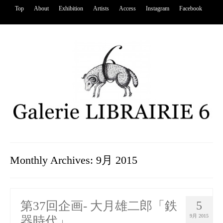
Top
About
Exhibition
Artists
Access
Instagram
Facebook
Monthly Archives: 9月 2015
第37回企画- 大月雄二郎「鉄
5
9月 2015
器時代」