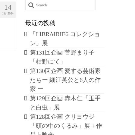
Search
14
for:
1月 2024
最近の投稿
「LIBRAIRIE6 コレクショ
ン」展
第131回企画 菅野まり子
「枯野にて」
第130回企画 愛する芸術家
たちー 細江英公と6人の作
家 ー
第129回企画 赤木仁「玉手
と白虫」展
第128回企画 クリヨウジ
「頭の中のくるみ」展＋作
品上映会