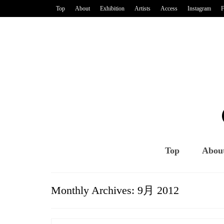
Top
About
Exhibition
Artists
Access
Instagram
F
Top
Abou
Monthly Archives: 9月 2012