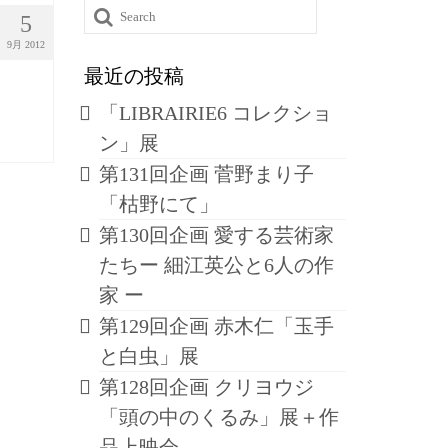
Search
5
for:
9月 2012
最近の投稿
「LIBRAIRIE6 コレクショ
ン」展
第131回企画 菅野まり子
「枯野にて」
第130回企画 愛する芸術家
たちー 細江英公と6人の作
家 ー
第129回企画 赤木仁「玉手
と白虫」展
第128回企画 クリヨウジ
「頭の中のくるみ」展＋作
品上映会