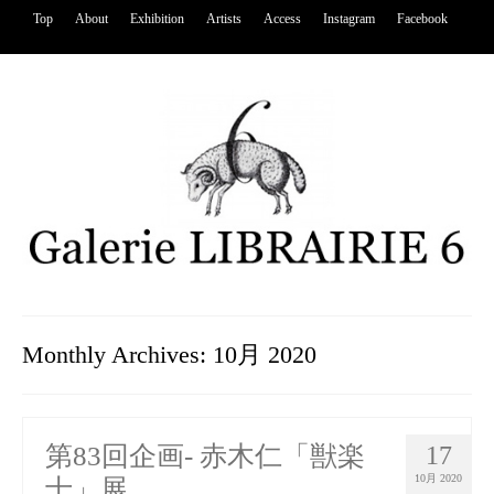
Top
About
Exhibition
Artists
Access
Instagram
Facebook
Monthly Archives: 10月 2020
第83回企画- 赤木仁「獣楽
17
10月 2020
士」展