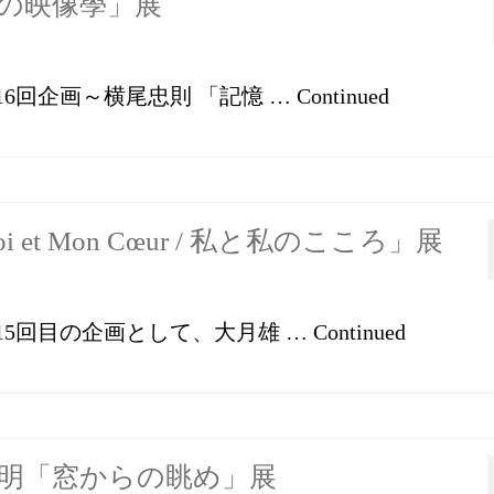
憶の映像學」展
店では第16回企画～横尾忠則 「記憶 …
Continued
 et Mon Cœur / 私と私のこころ」展
店では第15回目の企画として、大月雄 …
Continued
原弘明「窓からの眺め」展