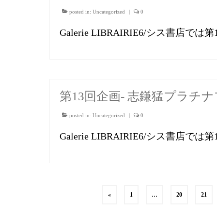
posted in:
Uncategorized
|
0
Galerie LIBRAIRIE6/シス書
第13回企画- 志鎌猛プラチ
posted in:
Uncategorized
|
0
Galerie LIBRAIRIE6/シス書
投
«
1
…
20
21
稿