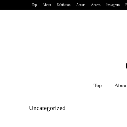
Top
About
Exhibition
Artists
Access
Instagram
F
Top
Abou
Uncategorized