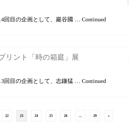
店では第14回目の企画として、巖谷國 …
Continued
ナプリント「時の箱庭」展
店では第13回目の企画として、志鎌猛 …
Continued
22
23
24
25
26
…
29
»