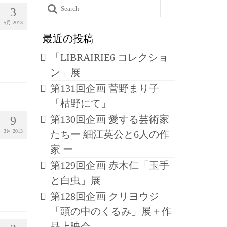
Search
3
for:
5月 2013
最近の投稿
「LIBRAIRIE6 コレクショ
ン」展
第131回企画 菅野まり子
「枯野にて」
第130回企画 愛する芸術家
9
3月 2013
たちー 細江英公と6人の作
家 ー
第129回企画 赤木仁「玉手
と白虫」展
第128回企画 クリヨウジ
「頭の中のくるみ」展＋作
品上映会